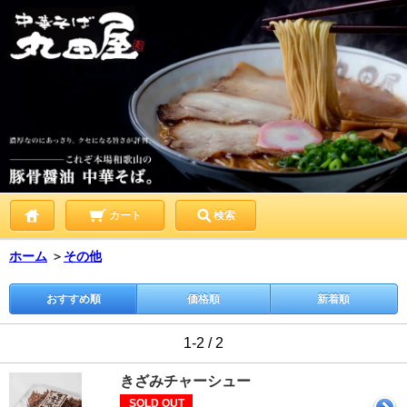
カート
検索
ホーム
＞
その他
おすすめ順
価格順
新着順
1-2 / 2
きざみチャーシュー
SOLD OUT