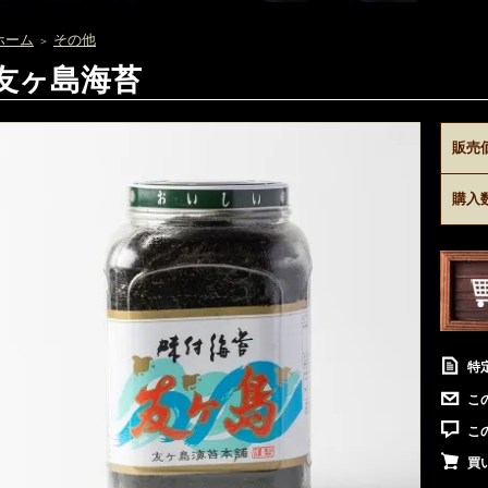
ホーム
その他
＞
友ヶ島海苔
販売
購入
特
こ
こ
買